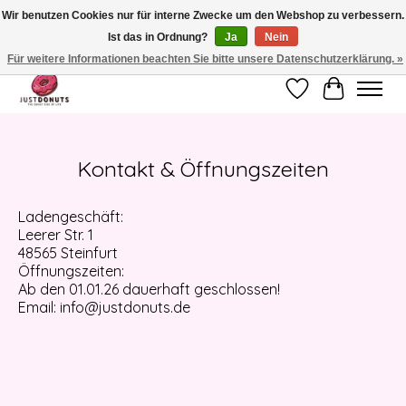
Wir benutzen Cookies nur für interne Zwecke um den Webshop zu verbessern.
Ist das in Ordnung?
Ja
Nein
JUST DONUTS - THE DONUT SIDE OF LIFE - WEGEN UMGESTALTUNG
VORÜBERGEHEND GESCHLOSSEN
Für weitere Informationen beachten Sie bitte unsere Datenschutzerklärung. »
Wunschzettel
Ihr Waren
Kontakt & Öffnungszeiten
Ladengeschäft:
Leerer Str. 1
48565 Steinfurt
Öffnungszeiten:
Ab den 01.01.26 dauerhaft geschlossen!
Email:
info@justdonuts.de