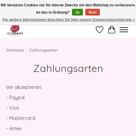
Wir benutzen Cookies nur für interne Zwecke um den Webshop zu verbessern.
Ist das in Ordnung?
Ja
Nein
JUST DONUTS - THE DONUT SIDE OF LIFE - WEGEN UMGESTALTUNG
VORÜBERGEHEND GESCHLOSSEN
Für weitere Informationen beachten Sie bitte unsere Datenschutzerklärung. »
Wunschzettel
Ihr Waren
Startseite
/
Zahlungsarten
Zahlungsarten
Wir akzeptieren:
- Paypal
- Visa
- Mastercard
- Amex