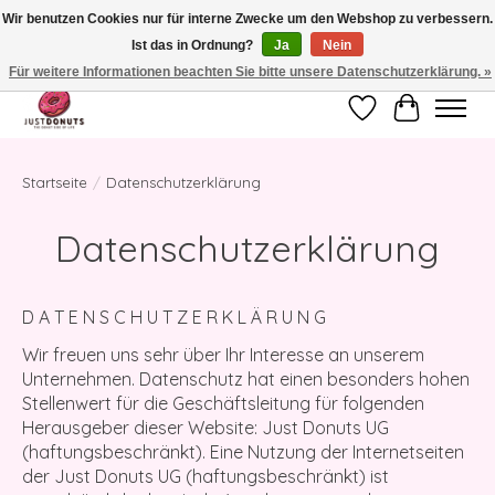
Wir benutzen Cookies nur für interne Zwecke um den Webshop zu verbessern.
Ist das in Ordnung?
Ja
Nein
JUST DONUTS - THE DONUT SIDE OF LIFE - WEGEN UMGESTALTUNG
VORÜBERGEHEND GESCHLOSSEN
Für weitere Informationen beachten Sie bitte unsere Datenschutzerklärung. »
Wunschzettel
Ihr Waren
Startseite
/
Datenschutzerklärung
Datenschutzerklärung
D A T E N S C H U T Z E R K L Ä R U N G
Wir freuen uns sehr über Ihr Interesse an unserem
Unternehmen. Datenschutz hat einen besonders hohen
Stellenwert für die Geschäftsleitung für folgenden
Herausgeber dieser Website:
Just Donuts UG
(haftungsbeschränkt)
. Eine Nutzung der Internetseiten
der Just Donuts UG (haftungsbeschränkt) ist